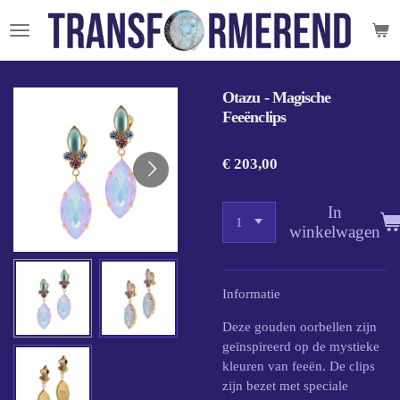
Ga
direct
naar
de
Otazu - Magische
hoofdinhoud
Feeënclips
€ 203,00
In
winkelwagen
Informatie
Deze gouden oorbellen zijn
geïnspireerd op de mystieke
kleuren van feeën. De clips
zijn bezet met speciale