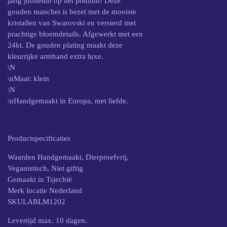
jarig jubileum op het podium! Deze
gouden manchet is bezet met de mooiste
kristallen van Swarovski en versierd met
prachtige bloemdetails. Afgewerkt met een
24kt. De gouden plating maakt deze
kleurrijke armband extra luxe.
\N
\nMaat: klein
\N
\nHandgemaakt in Europa, met liefde.
Productspecificaties
Waarden Handgemaakt, Dierproefvrij,
Veganistisch, Niet giftig
Gemaakt in Tsjechië
Merk locatie Nederland
SKULABLM1202
Levertijd max. 10 dagen.