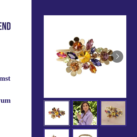
mst
trum