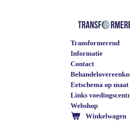
Ga
direct
naar
de
hoofdinhoud
Transformerend
Informatie
Contact
Behandelovereenko
Eetschema op maat
Links voedingscen
Webshop
Winkelwagen