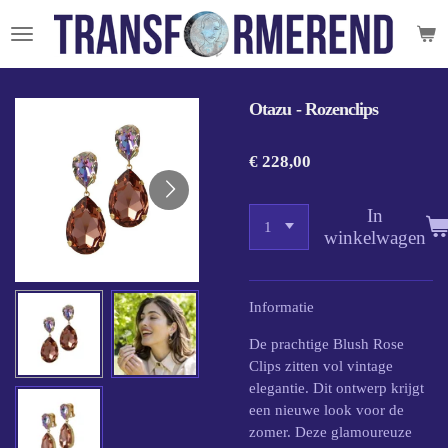
Ga
direct
naar
de
Otazu - Rozenclips
hoofdinhoud
€ 228,00
In
winkelwagen
Informatie
De prachtige Blush Rose
Clips zitten vol vintage
elegantie. Dit ontwerp krijgt
een nieuwe look voor de
zomer. Deze glamoureuze